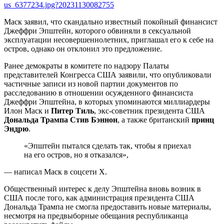
us_6377234.jpg?20231130082755
Маск заявил, что скандально известный покойный финансист
Джеффри Эпштейн, которого обвиняли в сексуальной
эксплуатации несовершеннолетних, приглашал его к себе на
остров, однако он отклонил это предложение.
Ранее демократы в комитете по надзору Палаты
представителей Конгресса США заявили, что опубликовали
частичные записи из новой партии документов по
расследованию в отношении осужденного финансиста
Джеффри Эпштейна, в которых упоминаются миллиардеры
Илон Маск и
Питер Тиль
, экс-советник президента США
Дональда Трампа Стив Бэннон
, а также британский
принц
Эндрю
.
«Эпштейн пытался сделать так, чтобы я приехал
на его остров, но я отказался»,
— написал Маск в соцсети X.
Общественный интерес к делу Эпштейна вновь возник в
США после того, как администрация президента США
Дональда Трампа не смогла предоставить новые материалы,
несмотря на предвыборные обещания республиканца