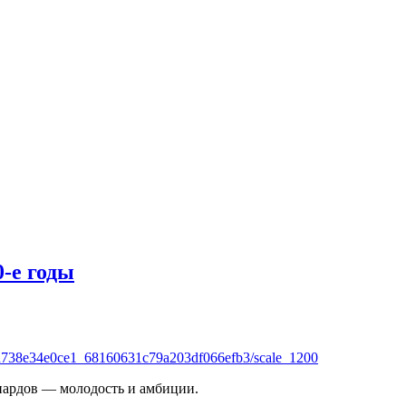
0-е годы
4d738e34e0ce1_68160631c79a203df066efb3/scale_1200
лиаpдов — молодость и амбиции.