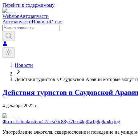
Перейти к содержимому
Webston
Автозапчасти
Автозапчасти
Новости
О нас
Новости
Действия туристов в Саудовской Аравии которые могут п
Действия туристов в Саудовской Арави
4 декабря 2025 г.
Фото:
fs.tonkosti.ru/a7/ic/a7ic88yz7bsc4kg0w0gkgko4o.jpg
Употребление алкоголя, сквернословие и поведение на улице м