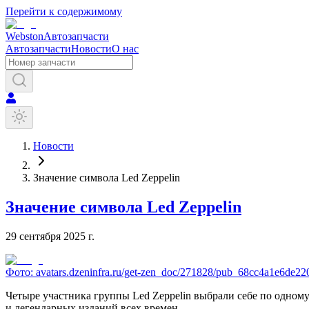
Перейти к содержимому
Webston
Автозапчасти
Автозапчасти
Новости
О нас
Новости
Значение символа Led Zeppelin
Значение символа Led Zeppelin
29 сентября 2025 г.
Фото:
avatars.dzeninfra.ru/get-zen_doc/271828/pub_68cc4a1e6de2
Четыре участника группы Led Zeppelin выбрали себе по одному
и легендарных изданий всех времен.