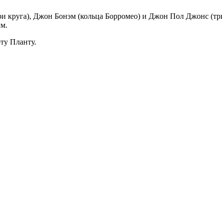
и круга), Джон Бонэм (кольца Борромео) и Джон Пол Джонс (трикв
м.
ту Планту.