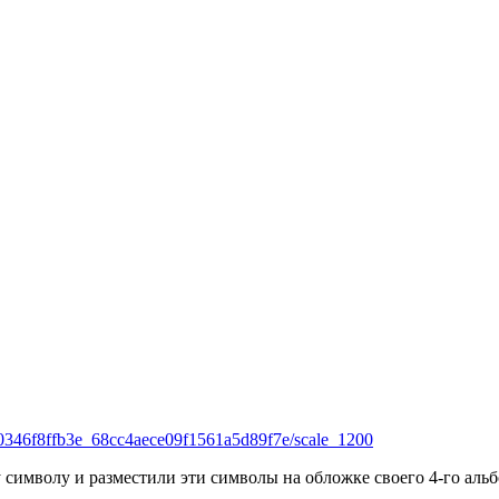
20346f8ffb3e_68cc4aece09f1561a5d89f7e/scale_1200
 символу и разместили эти символы на обложке своего 4-го аль