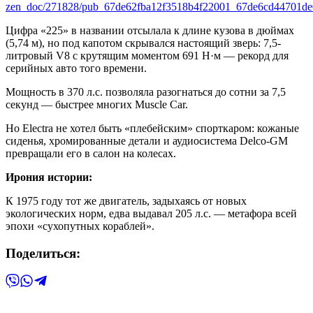
zen_doc/271828/pub_67de62fba12f3518b4f22001_67de6cd44701de0
Цифра «225» в названии отсылала к длине кузова в дюймах
(5,74 м), но под капотом скрывался настоящий зверь: 7,5-
литровый V8 с крутящим моментом 691 Н·м — рекорд для
серийных авто того времени.
Мощность в 370 л.с. позволяла разогнаться до сотни за 7,5
секунд — быстрее многих Muscle Car.
Но Electra не хотел быть «плебейским» спорткаром: кожаные
сиденья, хромированные детали и аудиосистема Delco-GM
превращали его в салон на колесах.
Ирония истории:
К 1975 году тот же двигатель, задыхаясь от новых
экологических норм, едва выдавал 205 л.с. — метафора всей
эпохи «сухопутных кораблей».
Поделиться: