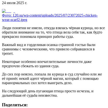
24 июля 2025 г.
Фото:
120.su/wp-content/uploads/2025/07/23072025-chicken-
wear-scarf2.jpeg
Люди понятия не имели, откуда взялась чёрная курица, но все
обратили внимание на то, что птица вела себя так, как будто
прекрасно понимала принцип работы суда.
Важный вид и горделивая осанка странной гостьи были
сравнимы с человеческими, что привело собравшихся в
трепет.
Некоторые особенно впечатлительные личности даже
предпочли сбежать из здания суда.
До сих пор неясно, попала ли курица в суд случайно или же
её принёс некий адепт чёрной магии, который с помощью
паранормальных сил хотел выиграть дело.
На следующий день пугающая птица просто исчезла, и
дальнейшая её судьба неизвестна.
Поделиться: