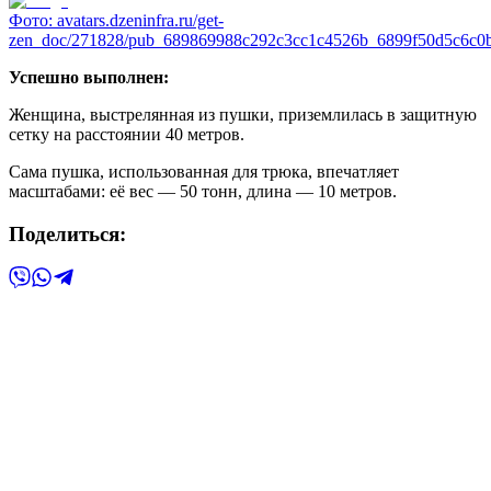
Фото:
avatars.dzeninfra.ru/get-
zen_doc/271828/pub_689869988c292c3cc1c4526b_6899f50d5c6c0b
Успешно выполнен:
Женщина, выстрелянная из пушки, приземлилась в защитную
сетку на расстоянии 40 метров.
Сама пушка, использованная для трюка, впечатляет
масштабами: её вес — 50 тонн, длина — 10 метров.
Поделиться: