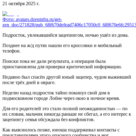
21 октября 2025 г.
Фото:
avatars.dzeninfra.ru/get-
zen_doc/271828/pub_68f670defead7406c17050c0_68f670e6fc29513
Подросток, увлекавшийся зацепингом, ночью ушёл из дома.
Позднее на ж/д путях нашли его кроссовки и мобильный
телефон.
Поиски пока не дали результата, а операция была
приостановлена для проверки критической информации.
Недавно был спасён другой юный зацепер, чудом выживший
после трёх дней в овраге.
Неделю назад подросток тайно покинул свой дом в
подмосковном городе Лобне через окно в ночное время.
Для его родителей это стало полной неожиданностью — по
их словам, мальчик никогда раньше не сбегал, а его интерес к
зацепингу семья обсуждала без конфликтов.
Как выяснилось позже, юноша поддерживал контакты с
представителями этого опасного сообщества и мог