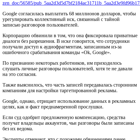
zen_doc/56585/pub_5aa2d3d5d7bf2184ac31711b_5aa2d3e9fd96b17
Google согласилась выплатить 68 миллионов долларов, чтобы
урегулировать коллективный иск, связанный с тайной
записью разговоров пользователей.
Корпорацию обвинили в том, что она фиксировала приватные
диалоги без разрешения. В иске говорится, что сотрудники
получали доступ к аудиофрагментам, записанным из-за
ошибочного срабатывания команды «Ok, Google».
По признанию некоторых работников, им приходилось
слушать личные разговоры пользователей, хотя те не давали
на это согласия.
Также выяснилось, что часть записей передавалась сторонним
компаниям для настройки таргетированной рекламы.
Google, однако, отрицает использование данных в рекламных
целях, как и факт преднамеренной прослушки.
Если суд одобрит предложенную компенсацию, средства
получат владельцы аккаунтов, чьи разговоры были записаны
без их ведома.
Эксперты отмечают, что с похожими обвинениями ранее