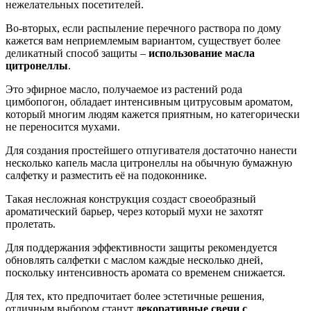
нежелательных посетителей.
Во-вторых, если распыление перечного раствора по дому
кажется вам неприемлемым вариантом, существует более
деликатный способ защиты –
использование масла
цитронеллы
.
Это эфирное масло, получаемое из растений рода
цимбопогон, обладает интенсивным цитрусовым ароматом,
который многим людям кажется приятным, но категорически
не переносится мухами.
Для создания простейшего отпугивателя достаточно нанести
несколько капель масла цитронеллы на обычную бумажную
салфетку и разместить её на подоконнике.
Такая несложная конструкция создаст своеобразный
ароматический барьер, через который мухи не захотят
пролетать.
Для поддержания эффективности защиты рекомендуется
обновлять салфетки с маслом каждые несколько дней,
поскольку интенсивность аромата со временем снижается.
Для тех, кто предпочитает более эстетичные решения,
отличным выбором станут
декоративные свечи с