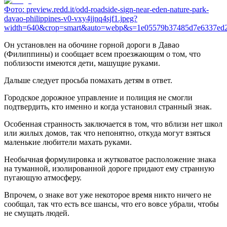
Фото:
preview.redd.it/odd-roadside-sign-near-eden-nature-park-
davao-philippines-v0-vxy4jjnq4sjf1.jpeg?
width=640&crop=smart&auto=webp&s=1e05579b37485d7e6337ed2
Он установлен на обочине горной дороги в Давао
(Филиппины) и сообщает всем проезжающим о том, что
поблизости имеются дети, машущие руками.
Дальше следует просьба помахать детям в ответ.
Городское дорожное управление и полиция не смогли
подтвердить, кто именно и когда установил странный знак.
Особенная странность заключается в том, что вблизи нет школ
или жилых домов, так что непонятно, откуда могут взяться
маленькие любители махать руками.
Необычная формулировка и жутковатое расположение знака
на туманной, изолированной дороге придают ему странную
пугающую атмосферу.
Впрочем, о знаке вот уже некоторое время никто ничего не
сообщал, так что есть все шансы, что его вовсе убрали, чтобы
не смущать людей.